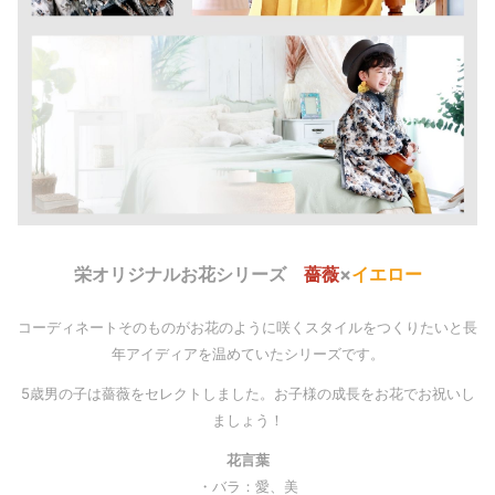
栄オリジナルお花シリーズ
薔薇
×
イエロー
コーディネートそのものがお花のように咲くスタイルをつくりたいと長
年アイディアを温めていたシリーズです。
5歳男の子は薔薇をセレクトしました。お子様の成長をお花でお祝いし
ましょう！
花言葉
・バラ：愛、美