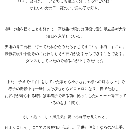
여자、남자グループどちらも幅広く知ってるすごいね！
かわいい女の子、顔のいい男の子が好き。
趣味で絵を描くことも好きで、高校生の頃には現役で愛知県立芸術大学
油画へ入学している。
美術の専門高校に行ってた私からみたらまじですごい。本当にすごい。
撮影表現や小物等のこだわりもその技術があるからできることである。
ダンスもしていたので踊るのが上手みたいだ。
また、学童でバイトをしていた事から小さなお子様への対応も上手で
赤子の撮影中は一緒にあそびながらメロメロになり、愛でたおし、
お客様が帰られる時には事務所で帰る前に抱っこしたい〜〜〜等言って
いるのをよく聞く。
そして抱っこして満足気に愛でる様子が見られる。
何より楽しそうに全てのお客様と会話し、子供と仲良くなるのが上手。