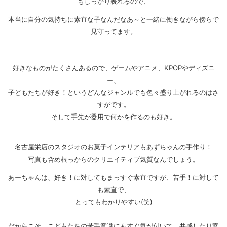
もしっかり表れるので、
本当に自分の気持ちに素直な子なんだなあ～と一緒に働きながら傍らで
見守ってます。
好きなものがたくさんあるので、ゲームやアニメ、KPOPやディズニ
ー、
子どもたちが好き！というどんなジャンルでも色々盛り上がれるのはさ
すがです。
そして手先が器用で何かを作るのも好き。
名古屋栄店のスタジオのお菓子インテリアもあずちゃんの手作り！
写真も含め根っからのクリエイティブ気質なんでしょう。
あーちゃんは、好き！に対してもまっすぐ素直ですが、苦手！に対して
も素直で、
とってもわかりやすい(笑)
だからこそ、こどもたちの苦手意識にもすぐ気が付いて、共感したり寄