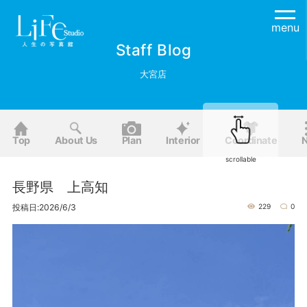
menu
Staff Blog
大宮店
Top
About Us
Plan
Interior
Coordinate
scrollable
長野県 上高知
投稿日:2026/6/3
229
0