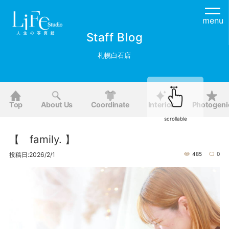
menu
Staff Blog
札幌白石店
Top
About Us
Coordinate
Interior
Photogeni
scrollable
【 family. 】
投稿日:2026/2/1
485
0