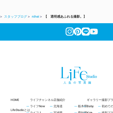
スタッフブログ
nihei
【 透明感あふれる撮影。】
HOME
ライフチャンネル
店舗紹介
ギャラリー
撮影プ
ライフNow
北海道
栃木県
Baby
初めて
LifeStudioとは
ライフ人
宮城県
愛知県
Kids
撮影プ