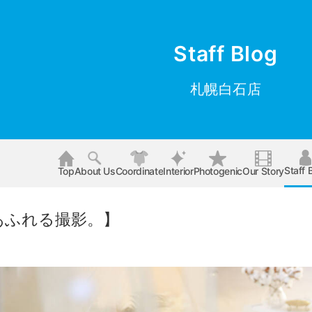
Staff Blog
札幌白石店
Staff 
Top
About Us
Coordinate
Interior
Photogenic
Our Story
あふれる撮影。】