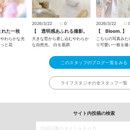
0
2026/3/22
0
2026/3/22
まれた一枚
【 透明感あふれる撮影。
【 Bloom. 】
むやわらかな光
大きな窓から差し込むやわらか
こちらの写真みた
そっと花
な自然光。 白を基調
り可愛い一枚を撮
このスタッフのブログ一覧をみる
ライフスタジオの全スタッフ一覧
サイト内投稿の検索