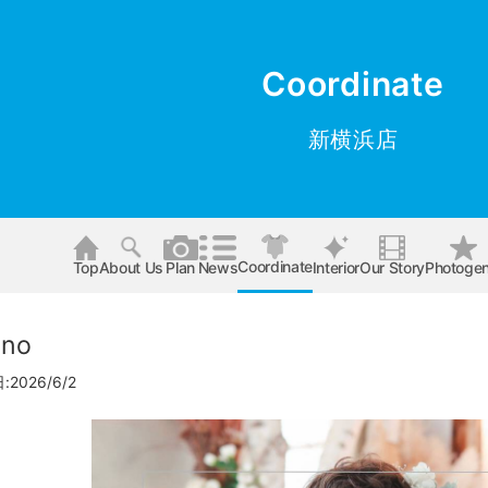
Coordinate
新横浜店
Coordinate
Top
About Us
Plan
News
Interior
Our Story
Photogen
no
2026/6/2