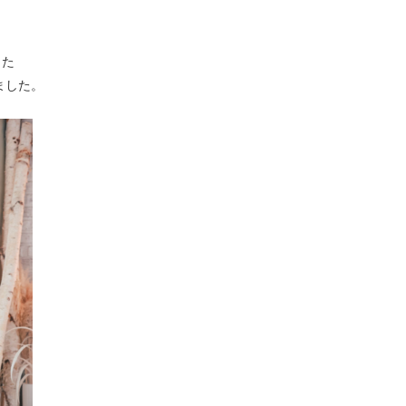
った
ました。