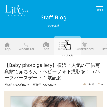
menu
Staff Blog
新横浜店
Top
About Us
Plan
News
Coordinate
Int
scrollable
【Baby photo gallery】横浜で人気の子供写
真館で赤ちゃん・ベビーフォト撮影を！（ハ
ーフバースデー・１歳記念）
投稿日:2020/10/16 更新日:2025/6/16
15426
0