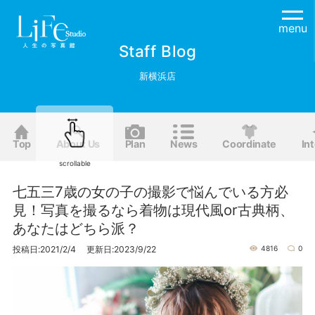
menu
Staff Blog
新横浜店
Top
About Us
Plan
News
Coordinate
Int
scrollable
七五三7歳の女の子の撮影で悩んでいる方必
見！写真を撮るなら着物は現代風or古典柄、
あなたはどちら派？
投稿日:2021/2/4 更新日:2023/9/22
4816
0