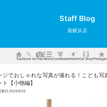
Staff Blog
新横浜店
Top
About Us
Plan
News
Coordinate
Interior
Our Story
Photogen
ンジでおしゃれな写真が撮れる！こども写
ント【小物編】
新日:2023/9/22