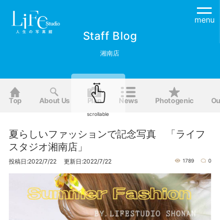
menu
Staff Blog
湘南店
Top
About Us
Plan
News
Photogenic
Ou
scrollable
夏らしいファッションで記念写真 「ライフ
スタジオ湘南店」
投稿日:2022/7/22 更新日:2022/7/22
1789
0