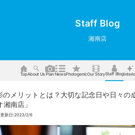
Staff Blog
湘南店
Staff Blog
Top
About Us
Plan
News
Photogenic
Our Story
Interio
影のメリットとは？大切な記念日や日々の
オ湘南店」
更新日:2023/2/6