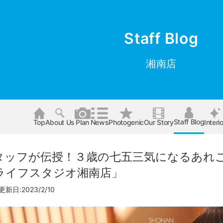
Staff Blog
湘南店
Staff Blog
Top
About Us
Plan
News
Photogenic
Our Story
Interio
タッフが伝授！３歳の七五三気になるあれ
ライフスタジオ湘南店」
更新日:2023/2/10