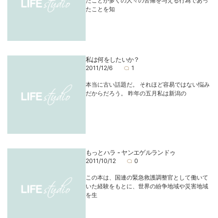
たことが多くの人々の苦痛を与える行為であっ
たことを知
私は何をしたいか？
2011/12/6
1
本当に古い話題だ。 それほど容易ではない悩み
だからだろう。 昨年の五月私は新潟の
もっとハラ - ヤンエゲルランドゥ
2011/10/12
0
この本は、国連の緊急救護調整官として働いて
いた経験をもとに、世界の紛争地域や災害地域
を生