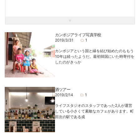
施工、写真コンサルティング@5days_kiseki
カンボジアライフ写真学校
2019/3/31
1
カンボジアという国と縁を結び始めたのももう
10年は経ったようだ。最初韓国にいた時寄付を
したのがきっか
酒ツアー
2019/2/14
1
ライフスタジオのスタッフであった2人が運営
している小さくて素敵なカフェがあります。町
田次の駅である成