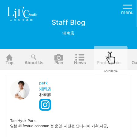
menu
Staff Blog
湘南店
Top
About Us
Plan
News
Photogenic
Ou
scrollable
park
湘南店
朴泰赫
Tae Hyuk Park
일본 #lifestudioshonan 점 운영. 사진관 인테리어 기획,시공,
사진컨설팅.
日本@lifestudioshonan店の運営。写真館インテリア企画、