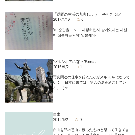
「瞬間の生活の充実しよう」 순간의 삶의
2017/1/19
0
'매 순간을 느끼고 사랑하면서 살아있다는 사실
에 집중하는거야' 일본에와
‘ヅルシネアの森’ - ‘Forest
2016/9/2
1
写真関連の仕事を始めたかが来年20年になって
いく。 日本に来ては、第六の夏を過ごしてい
る。 その
自由
2012/5/2
0
自由を私の意向に添ったものと思って生きてき