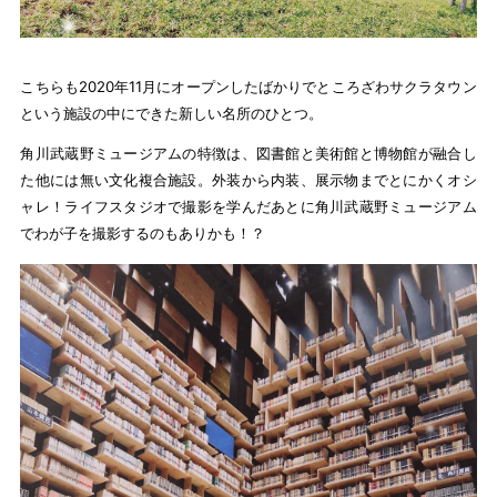
こちらも2020年11月にオープンしたばかりでところざわサクラタウン
という施設の中にできた新しい名所のひとつ。
角川武蔵野ミュージアムの特徴は、図書館と美術館と博物館が融合し
た他には無い文化複合施設。外装から内装、展示物までとにかくオシ
ャレ！ライフスタジオで撮影を学んだあとに角川武蔵野ミュージアム
でわが子を撮影するのもありかも！？