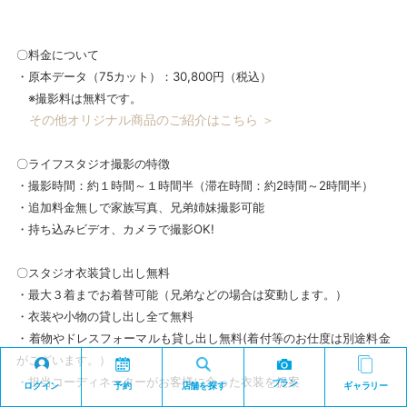
〇料金について
・原本データ（75カット）：30,800円（税込）
※撮影料は無料です。
その他オリジナル商品のご紹介はこちら ＞
〇ライフスタジオ撮影の特徴
・撮影時間：約１時間～１時間半（滞在時間：約2時間～2時間半）
・追加料金無しで家族写真、兄弟姉妹撮影可能
・持ち込みビデオ、カメラで撮影OK!
〇スタジオ衣装貸し出し無料
・最大３着までお着替可能（兄弟などの場合は変動します。）
・衣装や小物の貸し出し全て無料
・着物やドレスフォーマルも貸し出し無料(着付等のお仕度は別途料金
がございます。）
・担当コーディネーターがお客様に合った衣装を提案
プラン
ログイン
予約
店舗を探す
ギャラリー