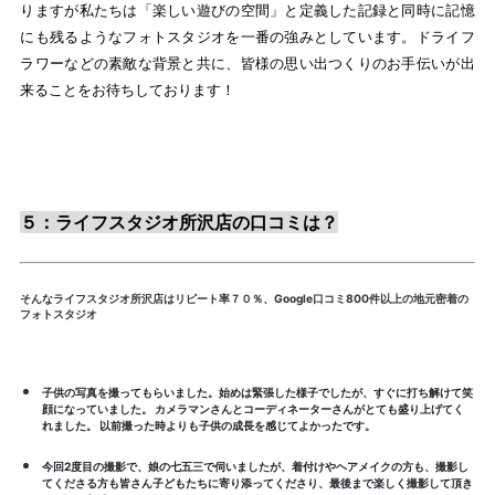
りますが私たちは「楽しい遊びの空間」と定義した記録と同時に記憶
にも残るようなフォトスタジオを一番の強みとしています。ドライフ
ラワーなどの素敵な背景と共に、皆様の思い出つくりのお手伝いが出
来ることをお待ちしております！
５：ライフスタジオ所沢店の口コミは？
そんなライフスタジオ所沢店はリピート率７０％、Google口コミ800件以上の地元密着の
フォトスタジオ
子供の写真を撮ってもらいました。始めは緊張した様子でしたが、すぐに打ち解けて笑
顔になっていました。 カメラマンさんとコーディネーターさんがとても盛り上げてく
れました。 以前撮った時よりも子供の成長を感じてよかったです。
今回2度目の撮影で、娘の七五三で伺いましたが、着付けやヘアメイクの方も、撮影し
てくださる方も皆さん子どもたちに寄り添ってくださり、最後まで楽しく撮影して頂き