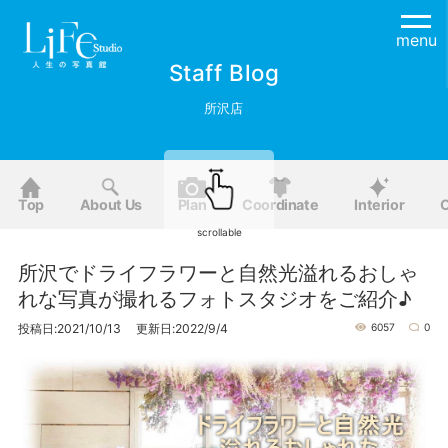
menu
Staff Blog
所沢店
Top
About Us
Plan
Coordinate
Interior
O
scrollable
所沢でドライフラワーと自然光溢れるおしゃ
れな写真が撮れるフォトスタジオをご紹介♪
投稿日:2021/10/13 更新日:2022/9/4
6057
0