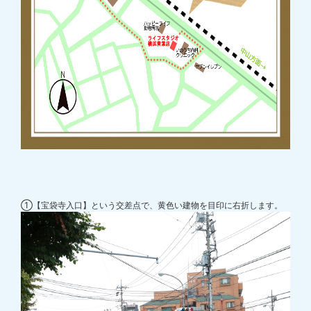
①【宝袋寺入口】という交差点で、黄色い建物を目印に右折します。