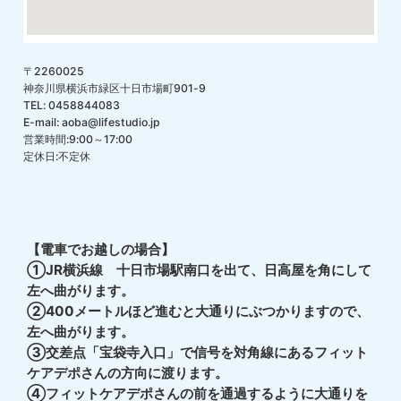
〒2260025
神奈川県横浜市緑区十日市場町901-9
TEL: 0458844083
E-mail: aoba@lifestudio.jp
営業時間:9:00～17:00
定休日:不定休
【電車でお越しの場合】
①JR横浜線 十日市場駅南口を出て、日高屋を角にして
左へ曲がります。
②400メートルほど進むと大通りにぶつかりますので、
左へ曲がります。
③交差点「宝袋寺入口」で信号を対角線にあるフィット
ケアデポさんの方向に渡ります。
④フィットケアデポさんの前を通過するように大通りを