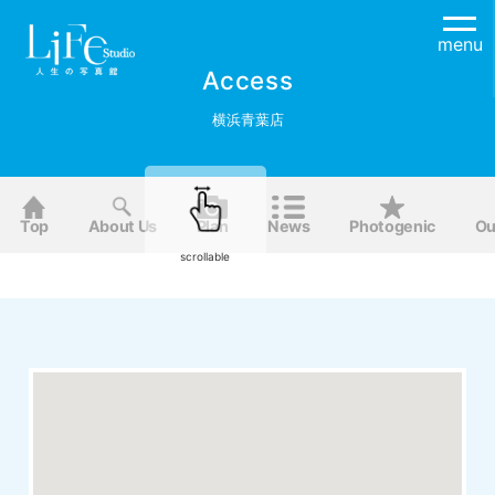
menu
Access
横浜青葉店
Top
About Us
Plan
News
Photogenic
Ou
scrollable