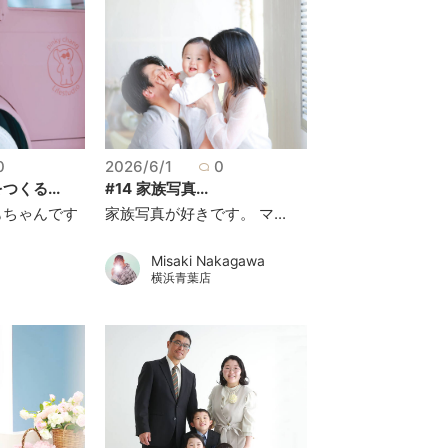
0
2026/6/1
0
くる...
#14 家族写真...
もちゃんです
家族写真が好きです。 マ...
Misaki Nakagawa
横浜青葉店