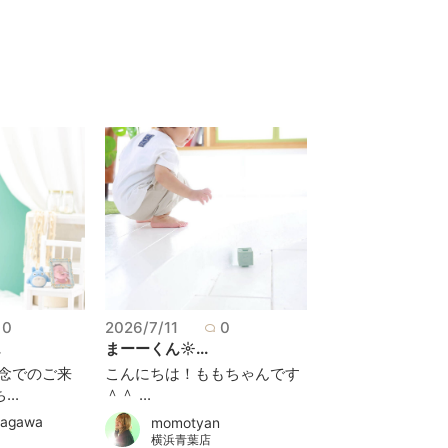
0
2026/7/11
0
.
まーーくん☼...
念でのご来
こんにちは！ももちゃんです
..
＾＾ ...
kagawa
momotyan
横浜青葉店