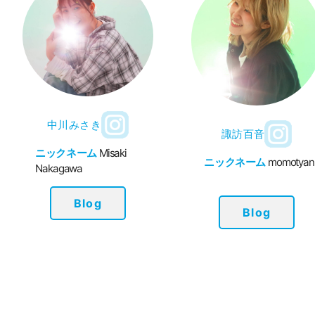
中川みさき
諏訪百音
ニックネーム
Misaki
ニックネーム
momotyan
Nakagawa
Blog
Blog