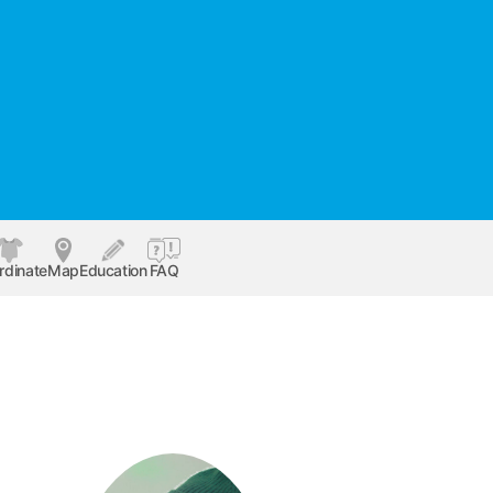
rdinate
Map
Education
FAQ