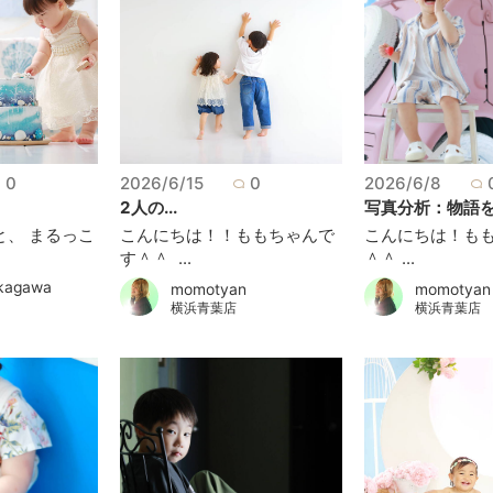
0
2026/6/15
0
2026/6/8
2人の...
写真分析：物語をつ
と、 まるっこ
こんにちは！！ももちゃんで
こんにちは！も
す＾＾ ...
＾＾ ...
akagawa
momotyan
momotyan
横浜青葉店
横浜青葉店