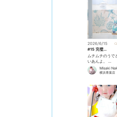
2026/6/15
#15 完璧...
ムチムチのうで
いあんよ。 ...
Misaki N
横浜青葉店