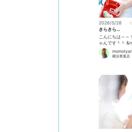
2026/5/28
きらきら...
こんにちは～～
ゃんです＾＾ &n.
momotya
横浜青葉店