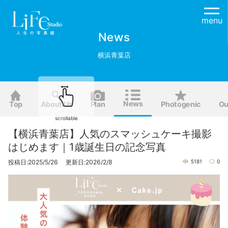
menu
News
横浜青葉店
News
Top
About Us
Plan
Photogenic
Ou
scrollable
【横浜青葉店】人気のスマッシュケーキ撮影
はじめます｜1歳誕生日の記念写真
投稿日:2025/5/26 更新日:2026/2/8
5181
0