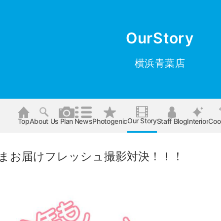
OurStory
横浜青葉店
Our Story
Top
About Us
Plan
News
Photogenic
Staff Blog
Interior
Coo
まお届けフレッシュ撮影対決！！！