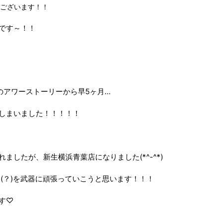
ございます！！
です～！！
のアワーストーリーから早5ヶ月…
しまいました！！！！！
ましたが、新生横浜青葉店になりました(*^-^*)
さ(？)を武器に頑張っていこうと思います！！！
す♡