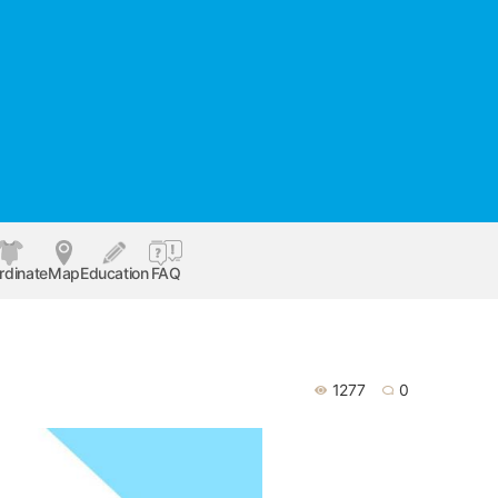
rdinate
Map
Education
FAQ
1277
0