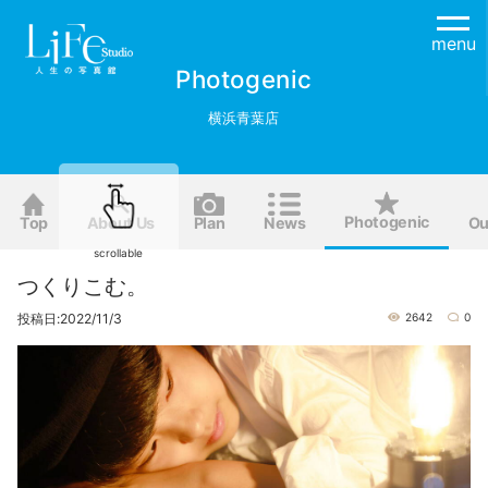
menu
Photogenic
横浜青葉店
Photogenic
Top
About Us
Plan
News
Ou
scrollable
つくりこむ。
投稿日:2022/11/3
2642
0