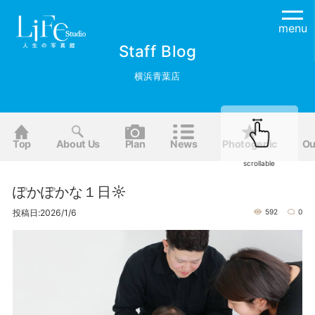
menu
Staff Blog
横浜青葉店
Top
About Us
Plan
News
Photogenic
Ou
scrollable
ぽかぽかな１日☼
投稿日:2026/1/6
592
0