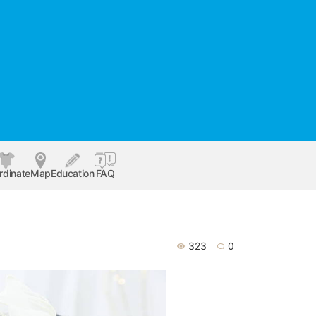
rdinate
Map
Education
FAQ
323
0