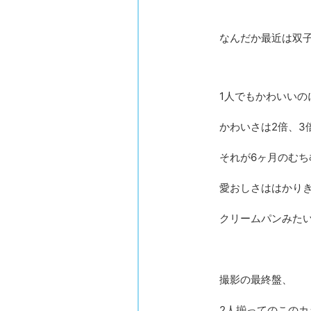
なんだか最近は双
1人でもかわいいの
かわいさは2倍、3
それが6ヶ月のむち
愛おしさははかり
クリームパンみた
撮影の最終盤、
2人揃ってのこのカ