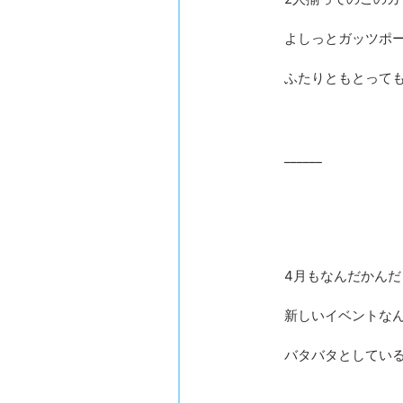
よしっとガッツポー
ふたりともとって
______
4月もなんだかんだ
新しいイベントな
バタバタとしてい