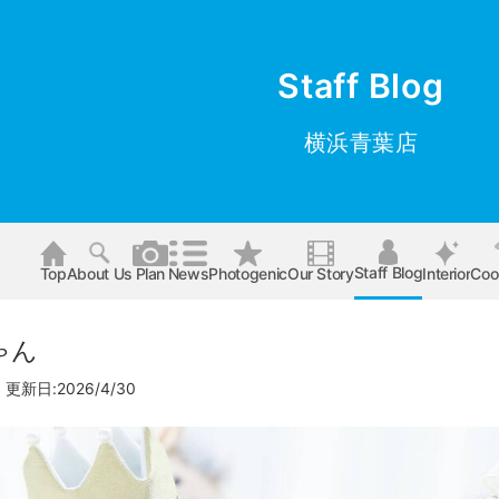
Staff Blog
横浜青葉店
Staff Blog
Top
About Us
Plan
News
Photogenic
Our Story
Interior
Coo
ゃん
更新日:2026/4/30