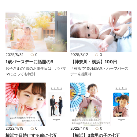
2025/8/31
0
2025/8/12
0
1歳バースデーに話題のB
【神奈川・横浜】100日
お子さまの1歳のお誕生日は、パパマ
「横浜で100日記念・ハーフバース
マにとっても特別
デーを撮影す
2022/4/19
0
2022/4/16
0
横浜で日焼けする前に七五
【横浜】3歳男の子の七五