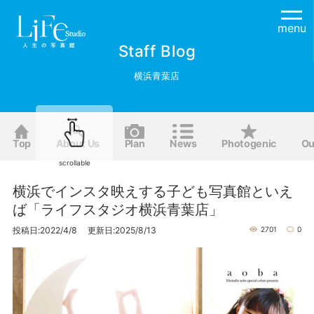
menu
Staff Blog
横浜青葉店
Top
About Us
Plan
News
Photogenic
Ou
scrollable
横浜でインスタ映えする子ども写真館といえ
ば「ライフスタジオ横浜青葉店」
投稿日:2022/4/8 更新日:2025/8/13
2701
0