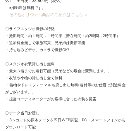
込） 土日祝：38,500円（税込）
※撮影料は無料です。
その他オリジナル商品のご紹介はこちら ＞
〇ライフスタジオ撮影の特徴
・撮影時間：約１時間～１時間半（滞在時間：約2時間～2時間半）
・追加料金無しで家族写真、兄弟姉妹撮影可能
・持ち込みビデオ、カメラで撮影OK!
〇スタジオ衣装貸し出し無料
・最大３着までお着替可能（兄弟などの場合は変動します。）
・衣装や小物の貸し出し全て無料
・着物やドレスフォーマルも貸し出し無料(着付等のお仕度は別途料金
がございます。）
・担当コーディネーターがお客様に合った衣装を提案
〇データ当日お渡し
・8５カットの原本データを即日WEB閲覧、PC・スマートフォンから
ダウンロード可能