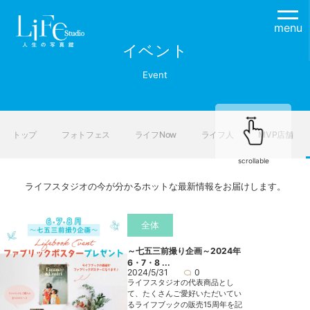
menu
イベント
Event
トップ
フォトフェス
ライフNow
ライフ人
MVP店舗
scrollable
ライフスタジオの今が分かるホットな最新情報をお届けします。
全体
～七五三前撮り企画～2024年
6・7・8 ...
2024/5/31
0
ライフスタジオの代表商品とし
て、たくさんご愛好いただいてい
るライフブックの販売15周年を記