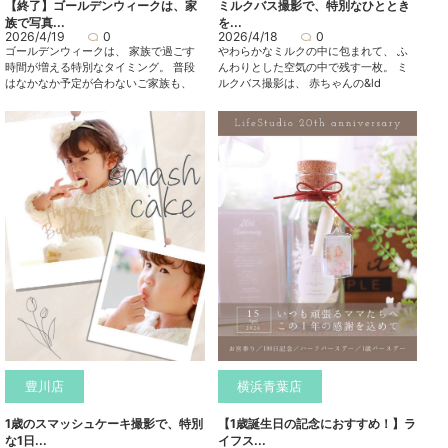
【終了】ゴールデンウィークは、家
ミルクバス撮影で、特別なひととき
族で写真...
を...
2026/4/19
0
2026/4/18
0
ゴールデンウィークは、 家族で過ごす
やわらかなミルクの中に包まれて、 ふ
時間が増える特別なタイミング。 普段
んわりとした空気の中で残す一枚。 ミ
はなかなか予定が合わないご家族も、
ルクバス撮影は、 赤ちゃんの&ld
豊川店
横浜青葉店
1歳のスマッシュケーキ撮影で、特別
【1歳誕生日の記念におすすめ！】ラ
な1日...
イフス...