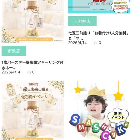
京都桂店
七五三前撮り「お着付け1人分無料」
＆「マ...
2026/4/14
0
所沢店
1歳バースデー撮影限定キーリング付
きネー...
2026/4/14
0