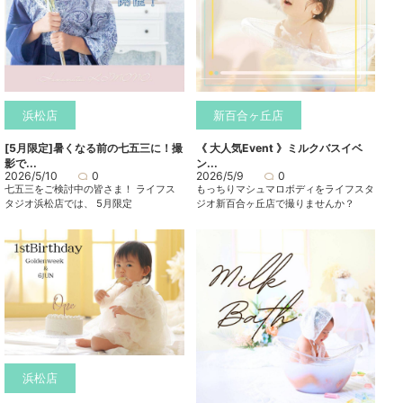
浜松店
新百合ヶ丘店
[5月限定]暑くなる前の七五三に！撮
《 大人気Event 》ミルクバスイベ
影で...
ン...
2026/5/10
0
2026/5/9
0
七五三をご検討中の皆さま！ ライフス
もっちりマシュマロボディをライフスタ
タジオ浜松店では、 5月限定
ジオ新百合ヶ丘店で撮りませんか？
浜松店