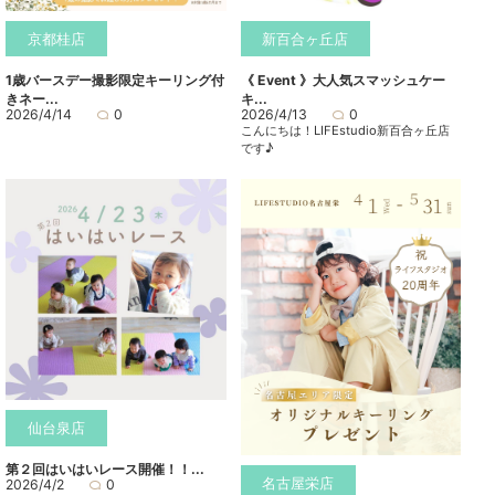
京都桂店
新百合ヶ丘店
1歳バースデー撮影限定キーリング付
《 Event 》大人気スマッシュケー
きネー...
キ...
2026/4/14
0
2026/4/13
0
こんにちは！LIFEstudio新百合ヶ丘店
です♪
仙台泉店
第２回はいはいレース開催！！...
名古屋栄店
2026/4/2
0