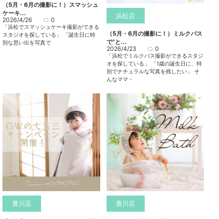
（5月・6月の撮影に！）スマッシュ
ケーキ...
浜松店
2026/4/26
0
「浜松でスマッシュケーキ撮影ができる
（5月・6月の撮影に！）ミルクバス
スタジオを探している」 「誕生日に特
で“と...
別な思い出を写真で
2026/4/23
0
「浜松でミルクバス撮影ができるスタジ
オを探している」 「1歳の誕生日に、特
別でナチュラルな写真を残したい」 そ
んなママ・
豊川店
豊川店