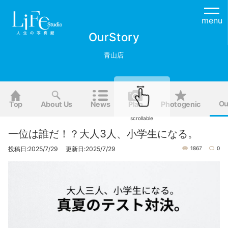
menu
OurStory
青山店
Ou
Top
About Us
News
Plan
Photogenic
scrollable
一位は誰だ！？大人3人、小学生になる。
投稿日:2025/7/29 更新日:2025/7/29
1867
0