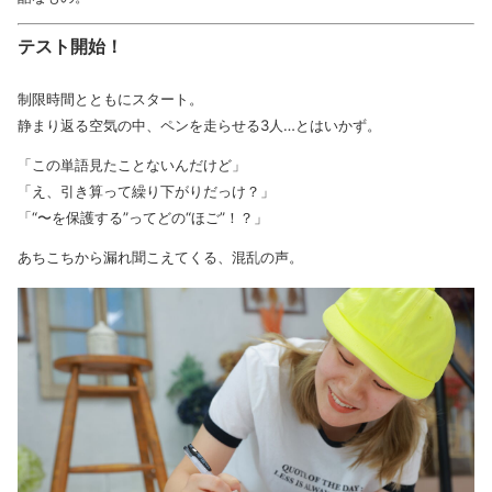
テスト開始！
制限時間とともにスタート。
静まり返る空気の中、ペンを走らせる3人…とはいかず。
「この単語見たことないんだけど」
「え、引き算って繰り下がりだっけ？」
「“〜を保護する”ってどの“ほご”！？」
あちこちから漏れ聞こえてくる、混乱の声。