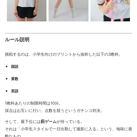
ルール説明
挑戦するのは、小学生向けのプリントから抜粋した以下の3教科。
国語
算数
英語
1教科あたりの制限時間は10分。
採点はお互いに行い、点数を競うというガチンコ対決。
そして、最下位には
罰ゲーム
が待っている。
それは「小学生スタイルで一日出勤して撮影に入る」という、地味に過
酷なもの。