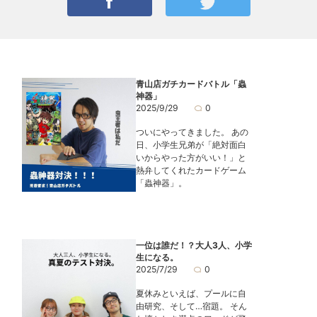
青山店ガチカードバトル「蟲
神器」
2025/9/29
0
ついにやってきました。 あの
日、小学生兄弟が「絶対面白
いからやった方がいい！」と
熱弁してくれたカードゲーム
「蟲神器」。
一位は誰だ！？大人3人、小学
生になる。
2025/7/29
0
夏休みといえば、プールに自
由研究、そして…宿題。 そん