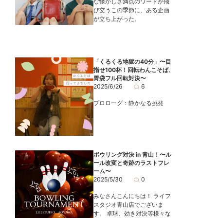
な懐かしさ満点のワードが飛
び交うこの季節に、ある企画
が立ち上がった。
「くるくる地獄の40分」〜目
指せ100杯！回転わんこそば、
胃袋フル回転対決〜
2025/6/26
6
プロローグ：静かなる挑発
ボウリング対決 in 青山！〜ル
ール改変と奇跡のラストフレ
ーム〜
2025/5/30
0
みなさんこんにちは！ ライフ
スタジオ青山店でございま
す。 卓球、効き対決等様々な