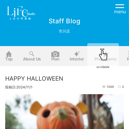
menu
Staff Blog
市川店
Top
About Us
Plan
Interior
Photogenic
scrollable
HAPPY HALLOWEEN
投稿日:2024/11/1
1049
0