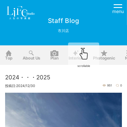
menu
Staff Blog
市川店
Top
About Us
Plan
Interior
Photogenic
scrollable
2024・・・2025
投稿日:2024/12/30
951
0