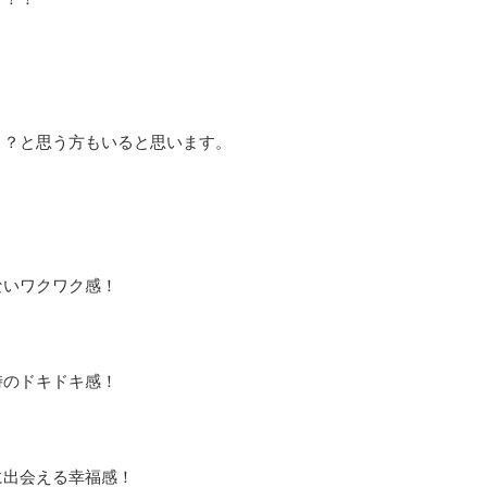
！？と思う方もいると思います。
ないワクワク感！
時のドキドキ感！
に出会える幸福感！