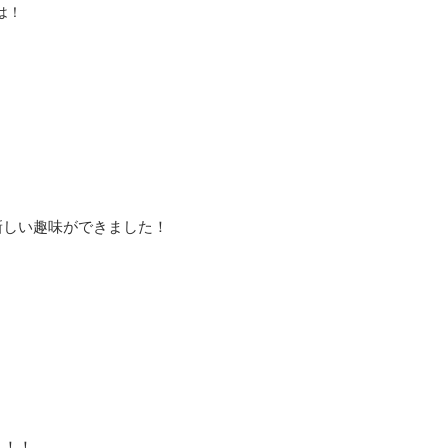
は！
新しい趣味ができました！
！！！