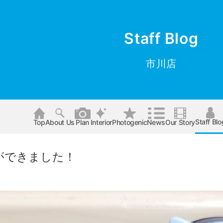
Staff Blog
市川店
Staff Blo
Top
About Us
Plan
Interior
Photogenic
News
Our Story
ができました！