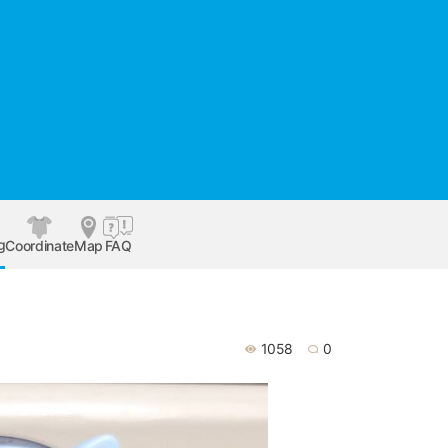
g
Coordinate
Map
FAQ
1058
0