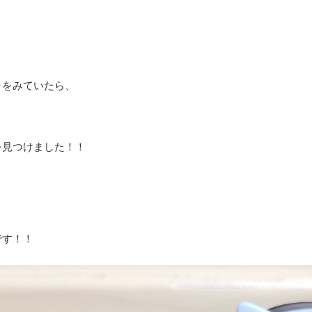
ャをみていたら、
を見つけました！！
です！！