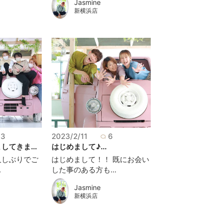
Jasmine
新横浜店
3
2023/2/11
6
てきま...
はじめまして♪...
久しぶりでご
はじめまして！！ 既にお会い
.
した事のある方も...
Jasmine
新横浜店