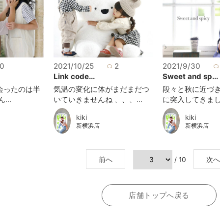
0
2021/10/25
2
2021/9/30
Link code...
Sweet and sp...
会ったのは半
気温の変化に体がまだまだつ
段々と秋に近づ
...
いていきませんね 、、、...
に突入してきましたね
kiki
kiki
新横浜店
新横浜店
前へ
/ 10
次へ
店舗トップへ戻る