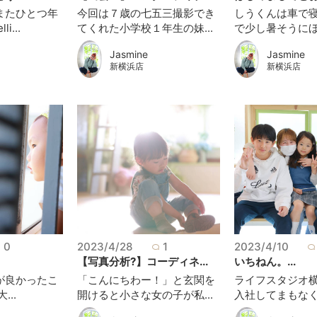
またひとつ年
今回は７歳の七五三撮影でき
しうくんは車で
i...
てくれた小学校１年生の妹...
で少し暑そうにほっ
Jasmine
Jasmine
新横浜店
新横浜店
0
2023/4/28
1
2023/4/10
【写真分析?】コーディネ...
いちねん。...
が良かったこ
「こんにちわー！」と玄関を
ライフスタジオ
...
開けると小さな女の子が私...
入社してまもなく1年