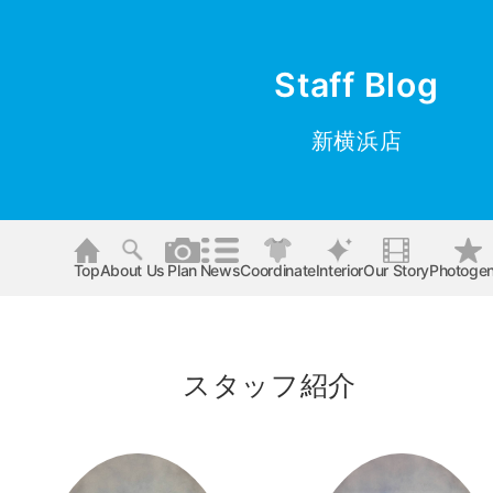
Staff Blog
新横浜店
Top
About Us
Plan
News
Coordinate
Interior
Our Story
Photogen
スタッフ紹介