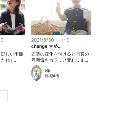
0
2021/8/30
0
change ☆彡...
き涼しい季節
衣装の変化を付けると写真の
 (...
雰囲気もガラリと変わりま...
kiki
新横浜店