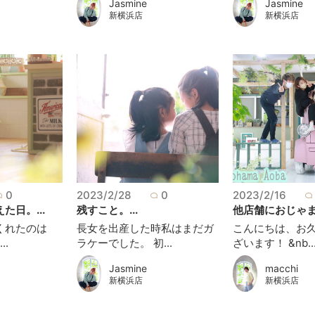
Jasmine
Jasmine
新横浜店
新横浜店
0
2023/2/28
0
2023/2/16
た日。...
残すこと。...
他店舗におじゃまし
くれたのは
長女を出産した時私はまだガ
こんにちは、お
..
ラケーでした。 初...
ざいます！ &nb..
Jasmine
macchi
新横浜店
新横浜店