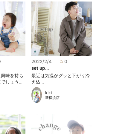
0
2022/2/4
0
set up...
に興味を持ち
最近は気温がグッと下がり冷
しょう...
え込...
kiki
新横浜店