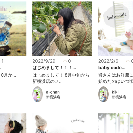
1
2022/9/29
0
2022/2/6
.
はじめまして！！！...
baby code...
月か...
はじめまして！ 8月中旬から
皆さんはお洋服
新横浜店のメ...
始めたのはいつ頃で
a-chan
kiki
新横浜店
新横浜店