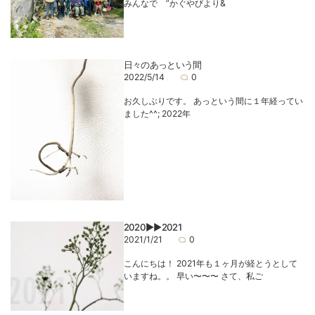
みんなで ”かぐやびより&
日々のあっという間
2022/5/14
0
お久しぶりです。 あっという間に１年経ってい
ました^^; 2022年
2020▶︎▶︎2021
2021/1/21
0
こんにちは！ 2021年も１ヶ月が経とうとして
いますね。。 早い〜〜〜 さて、私ご