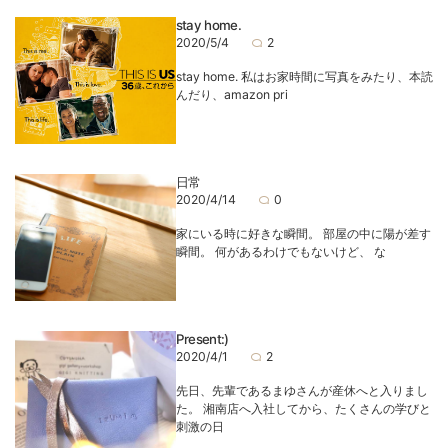
stay home.
2020/5/4
2
stay home. 私はお家時間に写真をみたり、本読
んだり、amazon pri
日常
2020/4/14
0
家にいる時に好きな瞬間。 部屋の中に陽が差す
瞬間。 何があるわけでもないけど、 な
Present:)
2020/4/1
2
先日、先輩であるまゆさんが産休へと入りまし
た。 湘南店へ入社してから、たくさんの学びと
刺激の日