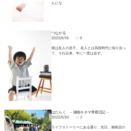
んにな
つながる
2022/9/16
0
彼は友人の息子。 友人とは高校時代に知り合っ
て、それ以来、年に一度は必ず。
はたらく －湘南キネマ考察日記－
2022/5/30
2
ライフストーリーにある通り、先日、湘南店の