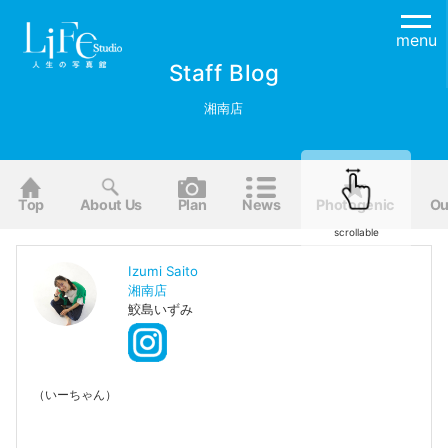
menu
Staff Blog
湘南店
Top
About Us
Plan
News
Photogenic
Ou
scrollable
Izumi Saito
湘南店
鮫島いずみ
（いーちゃん）
植物を育てるBeach styleが好きな雑誌狂（GISELe . NAVYS .
CLUÈL . HONEY . Sandy magazine）