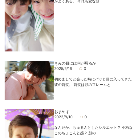
がよくある。 それも変な話
きみの目には何が写るか
2025/5/16
0
初めましてと会った時にパッと目に入ってきた
彼の前髪。 前髪は顔のフレームと
おまめず
2023/8/10
0
なんだか、ちゅるんとしたシルエット？ 小柄な
このちょこんと感？ 顔の