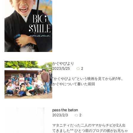
かぐやびより
2023/5/25
2
”かぐやびより”という映画を見てから約1年。
かぐやについて書いた前回
pass the baton
2023/2/3
2
マタニティだった二人のママからチビが2人出
てきました^^ ひとつ前のブログの彼がお兄ちゃ