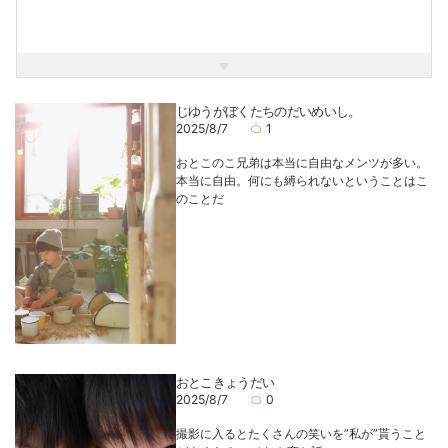
動物愛好家
じゆうがぼくたちのだいめいし。
2025/8/7
1
おとこのこ兄弟は本当に自由なメンツが多い。
本当に自由。何にも縛られないということはこ
のことだ
おとこきょうだい
2025/8/7
0
撮影に入るとたくさんの笑いを”私が”貰うこと