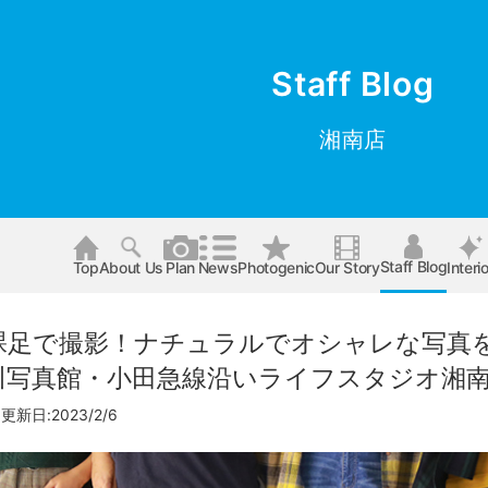
Staff Blog
湘南店
Staff Blog
Top
About Us
Plan
News
Photogenic
Our Story
Interio
裸足で撮影！ナチュラルでオシャレな写真
川写真館・小田急線沿いライフスタジオ湘
更新日:2023/2/6