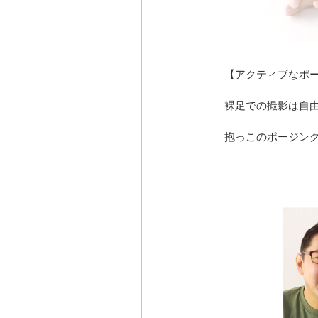
【アクティブなポ
裸足での撮影は自
抱っこのポージン