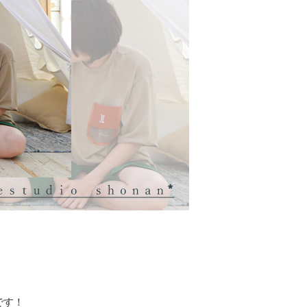
。
です！