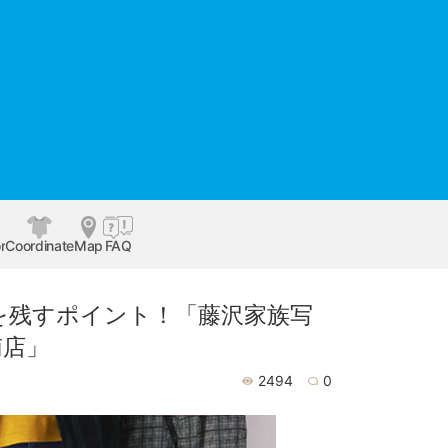
r
Coordinate
Map
FAQ
を残すポイント！「藤沢家族写
南店」
2494
0