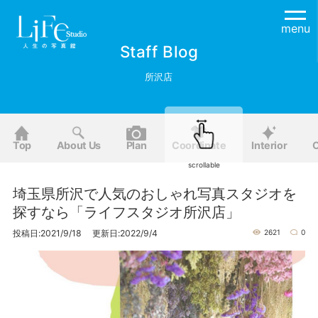
menu
Staff Blog
所沢店
Top
About Us
Plan
Coordinate
Interior
O
scrollable
埼玉県所沢で人気のおしゃれ写真スタジオを
探すなら「ライフスタジオ所沢店」
投稿日:2021/9/18 更新日:2022/9/4
2621
0