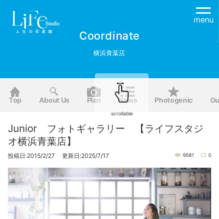
menu
Coordinate
横浜青葉店
Top
About Us
Plan
News
Photogenic
Ou
scrollable
Junior フォトギャラリー 【ライフスタジ
オ横浜青葉店】
投稿日:2015/2/27 更新日:2025/7/17
9581
0