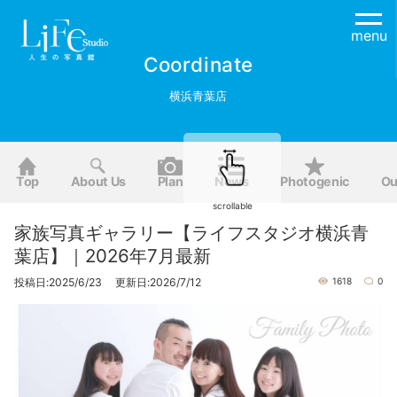
menu
Coordinate
横浜青葉店
Top
About Us
Plan
News
Photogenic
Ou
scrollable
家族写真ギャラリー【ライフスタジオ横浜青
葉店】｜2026年7月最新
投稿日:2025/6/23 更新日:2026/7/12
1618
0