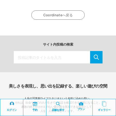
Coordinateへ戻る
サイト内投稿の検索
美しさを表現し、思い出を記録する、楽しい遊びの空間
人生の写真館ライフスタジオという名前に込めた想い。
それは、出会う全ての人が生きている証を確認できる場所になること。
家族の絆とかけがえのない愛の形を実感できる場所として、
プラン
ログイン
予約
店舗を探す
ギャラリー
人を、人生を写しています。