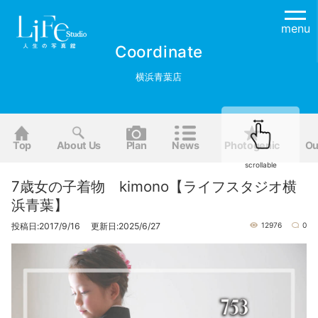
menu
Coordinate
横浜青葉店
Top
About Us
Plan
News
Photogenic
Ou
scrollable
7歳女の子着物 kimono【ライフスタジオ横
浜青葉】
投稿日:2017/9/16 更新日:2025/6/27
12976
0