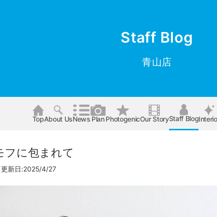
Staff Blog
青山店
Staff Blog
Top
About Us
News
Plan
Photogenic
Our Story
Interio
モフに包まれて
更新日:2025/4/27