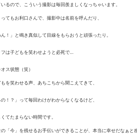
ているので、こういう撮影は毎回羨ましくなっちゃいます。
とってもお利口さんで、撮影中は名前を呼んだり、
わん！」と鳴き真似して目線をもらおうと頑張ったり。
ッフは子どもを笑わせようと必死で…
カオス状態（笑）
どもを笑わせる声、あちこちから聞こえてきて、
るの！？」って毎回わけがわからなくなるけど、
しくてたまらない時間です。
なの「今」を残せるお手伝いができることが、本当に幸せだなぁと