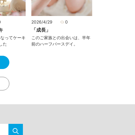
0
2026/4/29
0
キ
「成長」
になってケーキ
このご家族との出会いは、半年
した
前のハーフバースデイ。