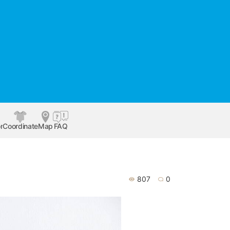
r
Coordinate
Map
FAQ
807
0