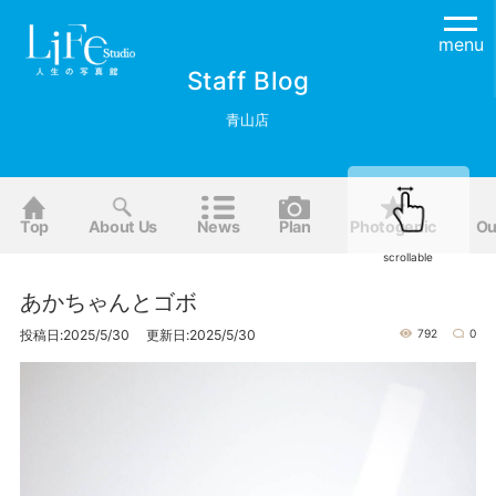
menu
Staff Blog
青山店
Top
About Us
News
Plan
Photogenic
Ou
scrollable
あかちゃんとゴボ
投稿日:2025/5/30 更新日:2025/5/30
792
0