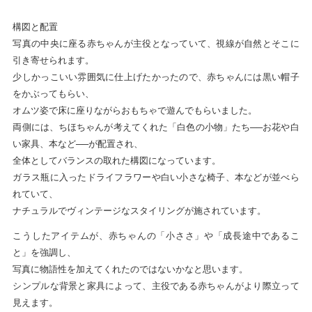
構図と配置
写真の中央に座る赤ちゃんが主役となっていて、視線が自然とそこに
引き寄せられます。
少しかっこいい雰囲気に仕上げたかったので、赤ちゃんには黒い帽子
をかぶってもらい、
オムツ姿で床に座りながらおもちゃで遊んでもらいました。
両側には、ちほちゃんが考えてくれた「白色の小物」たち──お花や白
い家具、本など──が配置され、
全体としてバランスの取れた構図になっています。
ガラス瓶に入ったドライフラワーや白い小さな椅子、本などが並べら
れていて、
ナチュラルでヴィンテージなスタイリングが施されています。
こうしたアイテムが、赤ちゃんの「小ささ」や「成長途中であるこ
と」を強調し、
写真に物語性を加えてくれたのではないかなと思います。
シンプルな背景と家具によって、主役である赤ちゃんがより際立って
見えます。