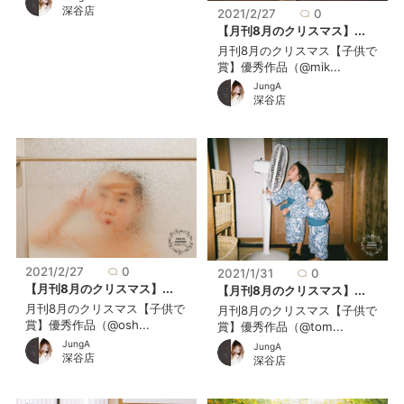
深谷店
2021/2/27
0
【月刊8月のクリスマス】...
月刊8月のクリスマス【子供で
賞】優秀作品（@mik...
JungA
深谷店
2021/2/27
0
2021/1/31
0
【月刊8月のクリスマス】...
【月刊8月のクリスマス】...
月刊8月のクリスマス【子供で
月刊8月のクリスマス【子供で
賞】優秀作品（@osh...
賞】優秀作品（@tom...
JungA
JungA
深谷店
深谷店