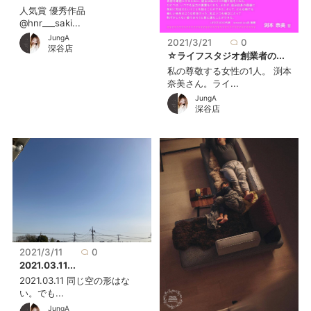
人気賞 優秀作品
@hnr___saki...
JungA
2021/3/21
0
深谷店
☆ライフスタジオ創業者の...
私の尊敬する女性の1人。 渕本
奈美さん。ライ...
JungA
深谷店
2021/3/11
0
2021.03.11...
2021.03.11 同じ空の形はな
い。でも...
JungA