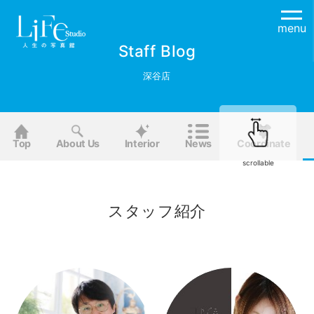
menu
Staff Blog
深谷店
Top
About Us
Interior
News
Coordinate
scrollable
スタッフ紹介