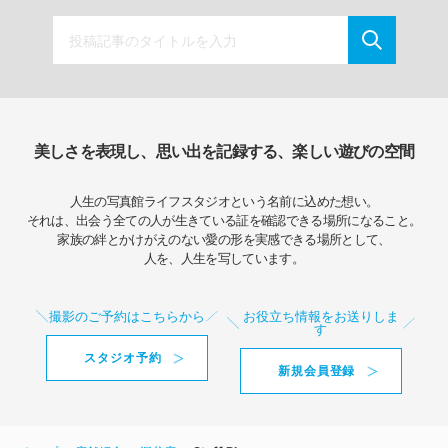
美しさを表現し、思い出を記録する、楽しい遊びの空間
人生の写真館ライフスタジオという名前に込めた想い。
それは、出会う全ての人が生きている証を確認できる場所になること。
家族の絆とかけがえのない愛の形を実感できる場所として、
人を、人生を写しています。
撮影のご予約はこちらから
お役立ち情報をお送りしま
す
スタジオ予約
新規会員登録