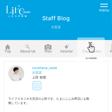
menu
Staff Blog
大宮店
Top
About Us
Plan
Interior
Coordinate
scrollable
cocohana_ueda
大宮店
上田 智国
ライフスタジオ大宮店の上田です。たまにふじみ野店にも勤
務しています。
スタジオではカメラマンやコーディネーターとして撮影に携
わっています。