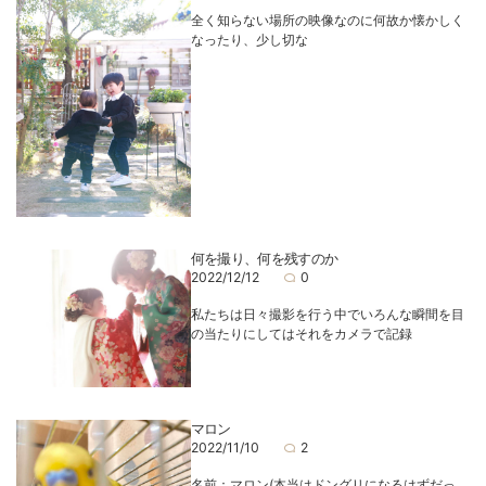
全く知らない場所の映像なのに何故か懐かしく
なったり、少し切な
何を撮り、何を残すのか
2022/12/12
0
私たちは日々撮影を行う中でいろんな瞬間を目
の当たりにしてはそれをカメラで記録
マロン
2022/11/10
2
名前：マロン(本当はドングリになるはずだっ