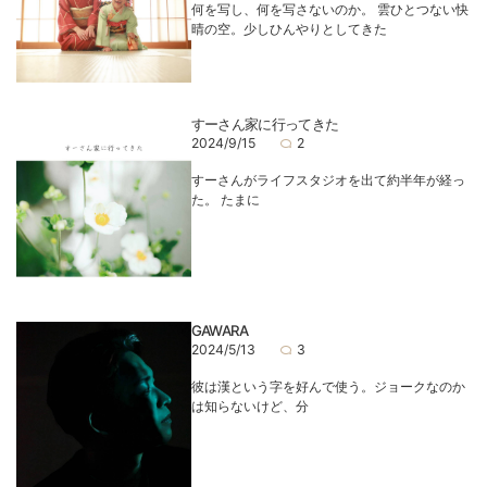
何を写し、何を写さないのか。 雲ひとつない快
晴の空。少しひんやりとしてきた
すーさん家に行ってきた
2024/9/15
2
すーさんがライフスタジオを出て約半年が経っ
た。 たまに
GAWARA
2024/5/13
3
彼は漢という字を好んで使う。ジョークなのか
は知らないけど、分