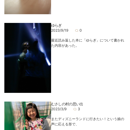
ゆらぎ
2023/9/19
0
最近読み返した本に「ゆらぎ」について書かれ
た内容があった。
むさしの村の思い出
2023/3/9
3
またディズニーランドに行きたい！という娘の
声に応える形で、