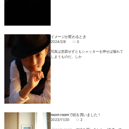
イメージが変わるとき
2024/2/8
0
写真は意図せずともシャッターを押せば撮れて
しまうものだ。しか
room roomで絵を買いました！
2023/11/20
2