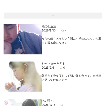
また1児(娘)のパパでもあります。
なかなか大変な子育てですが、だからこそ撮影に活かせると
ころもあるなと感じてます。
こどもたちの気持ちに寄り添いながら、ステキな瞬間を写真
に残せたらと思っています。
娘の七五三
2026/3/13
4
少し前から家庭菜園をはじめまして、地道に種類を増やして
います。
うちの娘もあっという間に小学生になり、七五
緑に囲まれた生活を夢見て、タネや小さな苗からじっくり育
三を撮る歳になりま
てています。
スタジオでお会いする事があれば、よろしくお願いします＾
＾
シャッターを押す
2025/9/6
0
朝起きて身支度をして朝ご飯を食べて、自転車
に乗って仕事に向か
あの頃へ
2025/2/15
1