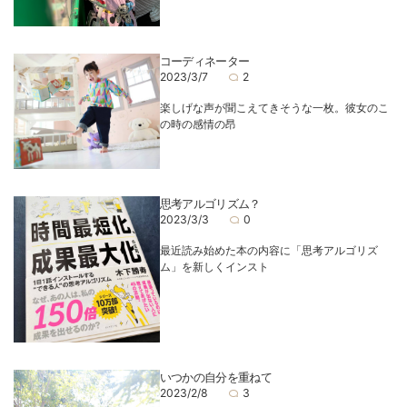
コーディネーター
2023/3/7
2
楽しげな声が聞こえてきそうな一枚。彼女のこ
の時の感情の昂
思考アルゴリズム？
2023/3/3
0
最近読み始めた本の内容に「思考アルゴリズ
ム」を新しくインスト
いつかの自分を重ねて
2023/2/8
3