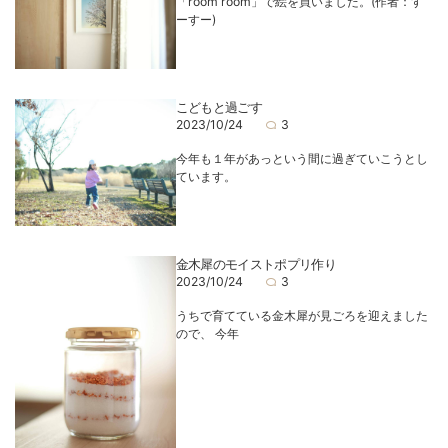
「room room」で絵を買いました。(作者：す
ーすー)
こどもと過ごす
2023/10/24
3
今年も１年があっという間に過ぎていこうとし
ています。
金木犀のモイストポプリ作り
2023/10/24
3
うちで育てている金木犀が見ごろを迎えました
ので、 今年