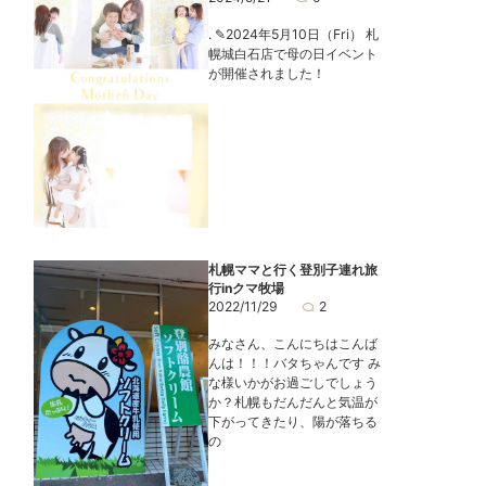
. ✎2024年5月10日（Fri） 札
幌城白石店で母の日イベント
が開催されました！
札幌ママと行く登別子連れ旅
行inクマ牧場
2022/11/29
2
みなさん、こんにちはこんば
んは！！！バタちゃんです み
な様いかがお過ごしでしょう
か？札幌もだんだんと気温が
下がってきたり、陽が落ちる
の