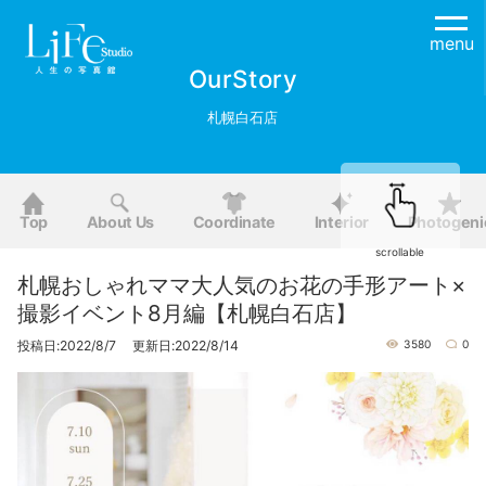
menu
OurStory
札幌白石店
Top
About Us
Coordinate
Interior
Photogeni
scrollable
札幌おしゃれママ大人気のお花の手形アート×
撮影イベント8月編【札幌白石店】
投稿日:2022/8/7 更新日:2022/8/14
3580
0