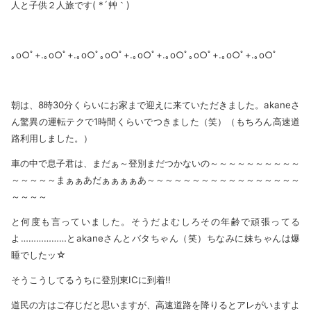
人と子供２人旅です( *´艸｀)
｡o○ﾟ+.｡o○ﾟ+.｡o○ﾟ｡o○ﾟ+.｡o○ﾟ+.｡o○ﾟ｡o○ﾟ+.｡o○ﾟ+.｡o○ﾟ
朝は、8時30分くらいにお家まで迎えに来ていただきました。akaneさ
ん驚異の運転テクで1時間くらいでつきました（笑）（もちろん高速道
路利用しました。）
車の中で息子君は、まだぁ～登別まだつかないの～～～～～～～～～～
～～～～～まぁぁあだぁぁぁぁあ～～～～～～～～～～～～～～～～～
～～～～
と何度も言っていました。そうだよむしろその年齢で頑張ってる
よ………………とakaneさんとバタちゃん（笑）ちなみに妹ちゃんは爆
睡でしたッ☆
そうこうしてるうちに登別東ICに到着!!
道民の方はご存じだと思いますが、高速道路を降りるとアレがいますよ