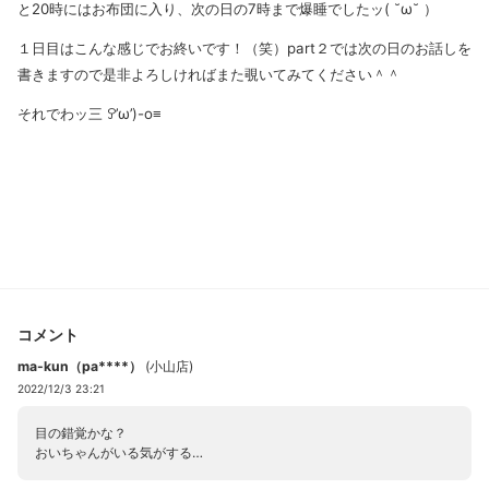
と20時にはお布団に入り、次の日の7時まで爆睡でしたッ( ˘ω˘ ）
１日目はこんな感じでお終いです！（笑）part２では次の日のお話しを
書きますので是非よろしければまた覗いてみてください＾＾
それでわッ三 ꎤ’ω’)-o≡
コメント
ma-kun（pa****）
(
小山店
)
2022/12/3 23:21
目の錯覚かな？
おいちゃんがいる気がする…