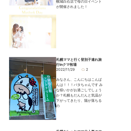
幌城白石店で母の日イベント
が開催されました！
札幌ママと行く登別子連れ旅
行inクマ牧場
2022/11/29
2
みなさん、こんにちはこんば
んは！！！バタちゃんです み
な様いかがお過ごしでしょう
か？札幌もだんだんと気温が
下がってきたり、陽が落ちる
の