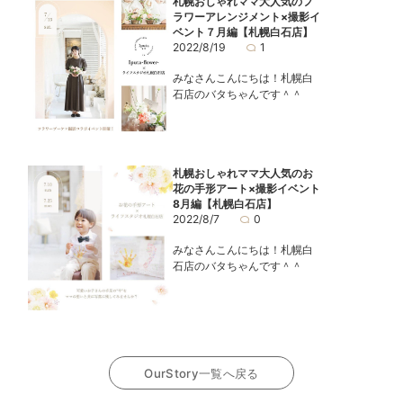
札幌おしゃれママ大人気のフ
ラワーアレンジメント×撮影イ
ベント７月編【札幌白石店】
2022/8/19
1
みなさんこんにちは！札幌白
石店のバタちゃんです＾＾
札幌おしゃれママ大人気のお
花の手形アート×撮影イベント
8月編【札幌白石店】
2022/8/7
0
みなさんこんにちは！札幌白
石店のバタちゃんです＾＾
OurStory一覧へ戻る