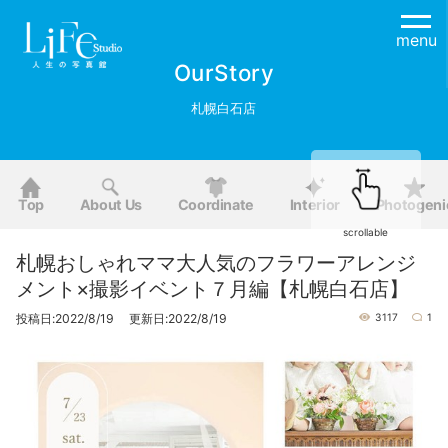
menu
OurStory
札幌白石店
Top
About Us
Coordinate
Interior
Photogeni
scrollable
札幌おしゃれママ大人気のフラワーアレンジ
メント×撮影イベント７月編【札幌白石店】
投稿日:2022/8/19 更新日:2022/8/19
3117
1