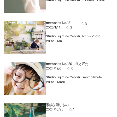
memories No.121 こころを
2025/1/11
2
Studio Fujimino Coordi Ucchi- Photo
Write Ma
memories No.120 彼と私た
2024/12/6
0
Studio Fujimino Coordi momo Photo
Write Maru
素敵な贈りもの
2024/10/25
1