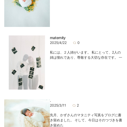
maternity
2025/4/22
0
私には、２人姉がいます。 私にとって、2人の
姉は憧れであり、尊敬する大切な存在です。 一
.
2025/3/11
2
先月、かずさんのマタニティ写真をブログに書
き留めました。 そして、今日はそのつづきを書
き留めた