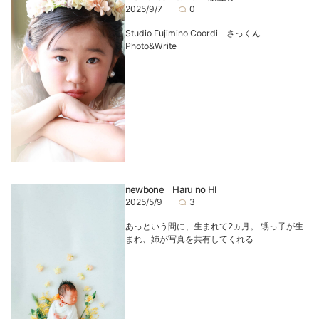
2025/9/7
0
Studio Fujimino Coordi さっくん
Photo&Write
newbone Haru no HI
2025/5/9
3
あっという間に、生まれて2ヵ月。 甥っ子が生
まれ、姉が写真を共有してくれる