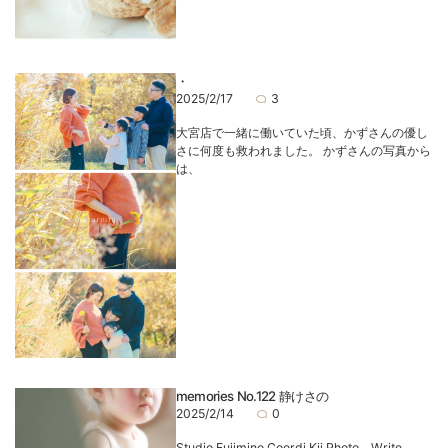
・
2025/2/17
3
大宮店で一緒に働いていた頃、かずさんの優し
さに何度も救われました。 かずさんの写真から
は、
memories No.122 静けさの
2025/2/14
0
Studio Fujimino Coordi Kii Photo Write