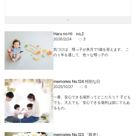
2016年ライフスタジオ大宮店入社。
2024年~主にふじみ野店にいます。
スタジオにご来店される皆さまと楽しい撮影時間と、心が温
かくなるような写真をご提供させていただきます。
Haru no HI no,2
私の写真でたくさんの人に笑顔が届けられますように…。
2026/2/24
3
気づけば、甥っ子が来月で1歳を迎えます。 こ
の１年を通して、色々な甥っ子の
memories No.124 特別な日
2025/10/27
0
一番、安心できる場所ってどこだろう？ 子ども
でも、大人でも、安心できる場所は誰にでもあ
るもの。
memories No.123 「眼差し