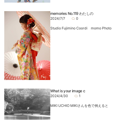
memories No.119 わたしの
2024/7/7
0
Studio Fujimino Coordi momo Photo
What is your image c
2024/4/30
1
MIKI UCHIO MIKIさんを色で例えると