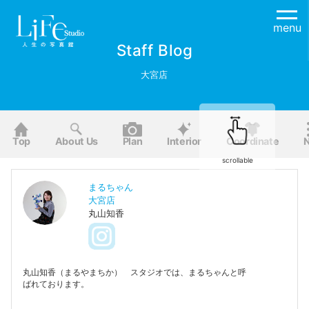
menu
Staff Blog
大宮店
Top
About Us
Plan
Interior
Coordinate
scrollable
まるちゃん
大宮店
丸山知香
丸山知香（まるやまちか） スタジオでは、まるちゃんと呼
ばれております。
是非、気軽に「まるちゃん！」と呼んでいただけると嬉しい
です^ ^