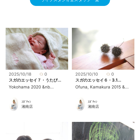
2025/10/18
0
2025/10/10
0
スガのエッセイ７・うたぴ...
スガのエッセイ６・3.1...
Yokohama 2020 &nb...
Ofuna, Kamakura 2015 &...
ｽｶﾞﾁｬﾝ
ｽｶﾞﾁｬﾝ
湘南店
湘南店