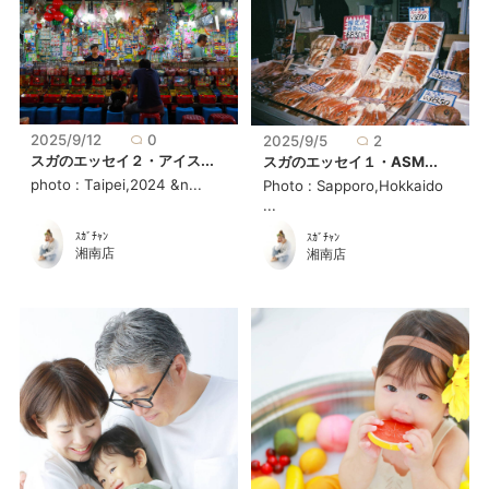
2025/9/12
0
2025/9/5
2
スガのエッセイ２・アイス...
スガのエッセイ１・ASM...
photo : Taipei,2024 &n...
Photo : Sapporo,Hokkaido
...
ｽｶﾞﾁｬﾝ
ｽｶﾞﾁｬﾝ
湘南店
湘南店