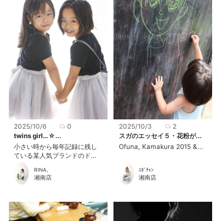
2025/10/6
0
2025/10/3
2
twins girl…☆...
スガのエッセイ５・花粉が...
小さい時から毎年記録に残し
Ofuna, Kamakura 2015 &...
ている某人気ブランドのド...
RINA。
ｽｶﾞﾁｬﾝ
湘南店
湘南店