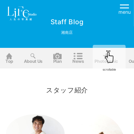
menu
Staff Blog
湘南店
Top
About Us
Plan
News
Photogenic
Ou
scrollable
スタッフ紹介