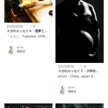
2025/9/26
0
スガのエッセイ４・悪夢と...
「とんこ」Fujisawa, 2016...
ｽｶﾞﾁｬﾝ
湘南店
2025/9/19
0
スガのエッセイ３・小学生...
photo : Chiba, Japan &...
ｽｶﾞﾁｬﾝ
湘南店