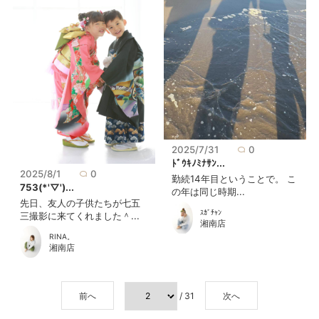
2025/7/31
0
ﾄﾞｳｷﾉﾐﾅｻﾝ...
2025/8/1
0
勤続14年目ということで。 こ
753(*'▽')...
の年は同じ時期...
先日、友人の子供たちが七五
ｽｶﾞﾁｬﾝ
三撮影に来てくれました＾...
湘南店
RINA。
湘南店
前へ
/ 31
次へ