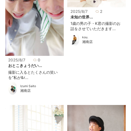
2025/8/7
2
未知の世界...
1歳の男の子・K君の撮影のお
話をさせていただきます...
kou.
湘南店
2025/8/7
0
おとこきょうだい...
撮影に入るとたくさんの笑い
を”私が&r...
Izumi Saito
湘南店