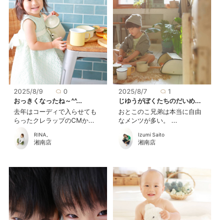
2025/8/9
0
2025/8/7
1
おっきくなったね～^^...
じゆうがぼくたちのだいめ...
去年はコーディで入らせても
おとこのこ兄弟は本当に自由
らったクレラップのCMか...
なメンツが多い。 ...
RINA。
Izumi Saito
湘南店
湘南店