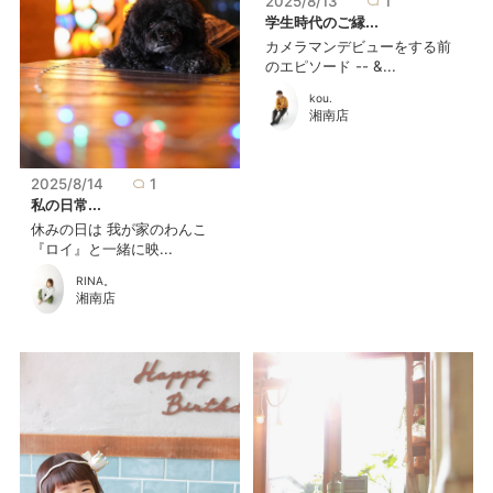
2025/8/13
1
学生時代のご縁...
カメラマンデビューをする前
のエピソード -- &...
kou.
湘南店
2025/8/14
1
私の日常...
休みの日は 我が家のわんこ
『ロイ』と一緒に映...
RINA。
湘南店