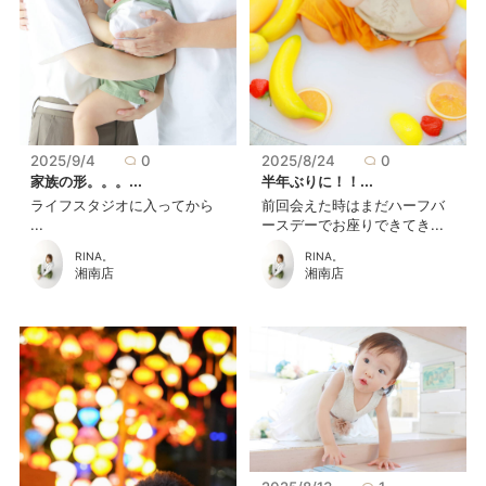
2025/8/24
0
2025/9/4
0
半年ぶりに！！...
家族の形。。。...
前回会えた時はまだハーフバ
ライフスタジオに入ってから
ースデーでお座りできてき...
...
RINA。
RINA。
湘南店
湘南店