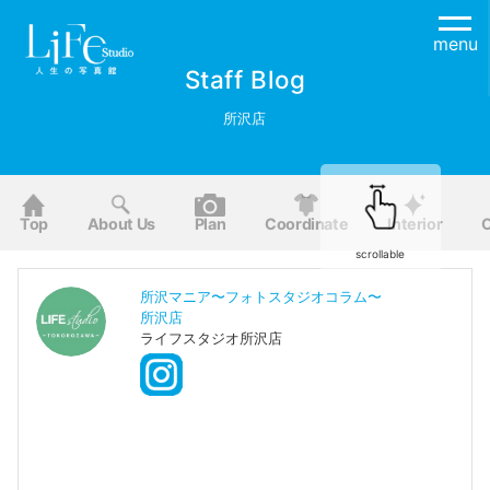
menu
Staff Blog
所沢店
Top
About Us
Plan
Coordinate
Interior
O
scrollable
所沢マニア〜フォトスタジオコラム〜
所沢店
ライフスタジオ所沢店