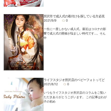
所沢市で成人式の着付けを探している方必見
2021/9/9
0
一生に一度しかない成人式。最近はコロナの影
響で成人式の開催が悩ましい時代です…。そん
中
ライフスタジオ所沢店のベビーフォトってど
2021/8/12
0
いつもライフスタジオ所沢店のコラムをご覧い
ただきありがとうございます。 この記事はわが
子の初め