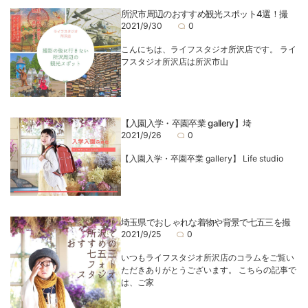
所沢市周辺のおすすめ観光スポット4選！撮
2021/9/30
0
こんにちは、ライフスタジオ所沢店です。 ライ
フスタジオ所沢店は所沢市山
【入園入学・卒園卒業 gallery】埼
2021/9/26
0
【入園入学・卒園卒業 gallery】 Life studio
埼玉県でおしゃれな着物や背景で七五三を撮
2021/9/25
0
いつもライフスタジオ所沢店のコラムをご覧い
ただきありがとうございます。 こちらの記事で
は、ご家