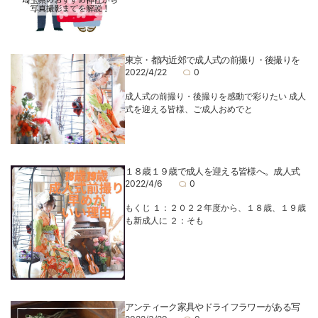
東京・都内近郊で成人式の前撮り・後撮りを
2022/4/22
0
成人式の前撮り・後撮りを感動で彩りたい 成人
式を迎える皆様、ご成人おめでと
１８歳１９歳で成人を迎える皆様へ。成人式
2022/4/6
0
もくじ １：２０２２年度から、１８歳、１９歳
も新成人に ２：そも
アンティーク家具やドライフラワーがある写