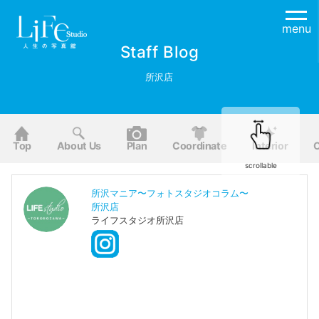
menu
Staff Blog
所沢店
Top
About Us
Plan
Coordinate
Interior
O
scrollable
所沢マニア〜フォトスタジオコラム〜
所沢店
ライフスタジオ所沢店