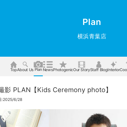
Plan
横浜青葉店
Plan
Top
About Us
News
Photogenic
Our Story
Staff Blog
Interior
Coo
PLAN【Kids Ceremony photo】
2025/6/28