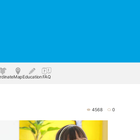
rdinate
Map
Education
FAQ
4568
0