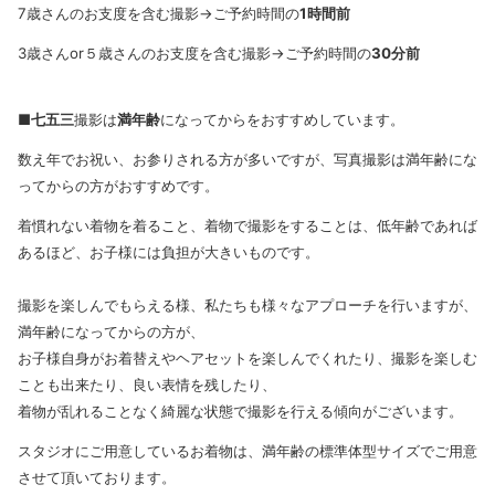
7
歳さんのお支度を含む撮影→ご予約時間の
1
時間前
3
歳さんor５歳さんのお支度を含む撮影→ご予約時間の
30
分前
■七五三
撮影は
満年齢
になってからをおすすめしています。
数え年でお祝い、お参りされる方が多いですが、写真撮影は満年齢にな
ってからの方がおすすめです。
着慣れない着物を着ること、着物で撮影をすることは、低年齢であれば
あるほど、お子様には負担が大きいものです。
撮影を楽しんでもらえる様、私たちも様々なアプローチを行いますが、
満年齢になってからの方が、
お子様自身がお着替えやヘアセットを楽しんでくれたり、撮影を楽しむ
ことも出来たり、良い表情を残したり、
着物が乱れることなく綺麗な状態で撮影を行える傾向がございます。
スタジオにご用意しているお着物は、満年齢の標準体型サイズでご用意
させて頂いております。