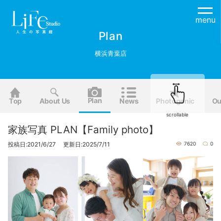
menu
Plan
横浜青葉店
Plan
Top
About Us
News
Photogenic
Ou
scrollable
家族写真 PLAN【Family photo】
投稿日:2021/6/27 更新日:2025/7/11
7620
0