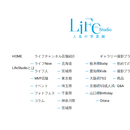
HOME
ライフチャンネル
店舗紹介
ギャラリー
撮影プ
ライフNow
北海道
栃木県
Baby
初めて
LifeStudioとは
ライフ人
宮城県
愛知県
Kids
撮影プ
MVP店舗
東京都
大阪府
753
商品
イベント
埼玉県
京都府
1/2成人式
Q&A
フォトフェス
千葉県
山口県
Birthday
コラム
神奈川県
Otona
茨城県