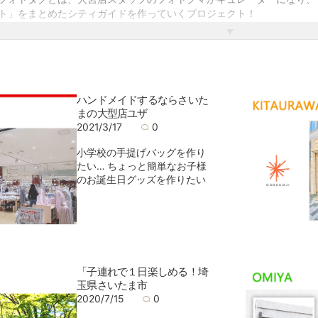
ト」をまとめたシティガイドを作っていくプロジェクト！
フォトタグでブログを書くのは、わたくしフォト太・クマ男ことフォト
ちです！
ハンドメイドするならさいた
まの大型店ユザ
2021/3/17
0
小学校の手提げバッグを作り
たい… ちょっと簡単なお子様
のお誕生日グッズを作りたい
「子連れで１日楽しめる！埼
玉県さいたま市
2020/7/15
0