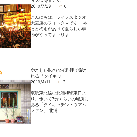
火大会をまとめ
2019/7/29
0
こんにちは、ライフスタジオ
大宮店のフォトクマです！ や
っと梅雨があけて夏らしい季
節がやってまいりま
やさしい味のタイ料理で愛さ
れる「タイキッ
2019/4/11
3
京浜東北線の北浦和駅東口よ
り、歩いて7分くらいの場所に
ある「タイキッチン・ウアム
ファン」 北浦